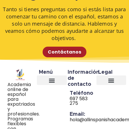
Tanto si tienes preguntas como si estás lista para
comenzar tu camino con el español, estamos a
solo un mensaje de distancia. Hablemos y
veamos cómo podemos ayudarte a alcanzar tus
objetivos.
Contáctanos
Menú
Información
Legal​
de
Academia
contacto
online de
Aviso Legal
Política de Cookies
Política de Privacidad
Teléfono
español
697 583
para
275
expatriados
y
profesionales.
Email:
Programas
hola@allinspanishacade
flexibles
con