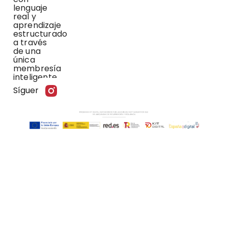
lenguaje
real y
aprendizaje
estructurado
a través
de una
única
membresía
inteligente.
Síguenos: