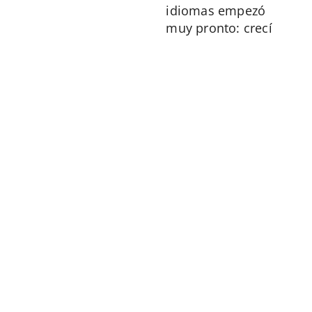
idiomas empezó
muy pronto: crecí
entre dos lenguas,
el euskera y el
castellano, y más
adelante aprendí
inglés, francés… y
la pasión siguió
creciendo.
Pero no siempre
fue fácil. Estudié
Filología Inglesa,
pero me costaba
expresarme con
naturalidad. Me
sentía atrapada en
el inglés