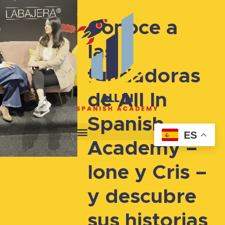
Conoce a
las
fundadoras
de All In
Spanish
ES
Academy –
Ione y Cris –
y descubre
sus historias